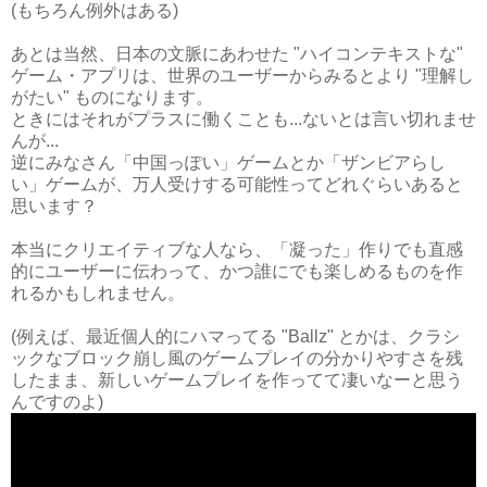
(もちろん例外はある)
あとは当然、日本の文脈にあわせた "ハイコンテキストな"
ゲーム・アプリは、世界のユーザーからみるとより "理解し
がたい" ものになります。
ときにはそれがプラスに働くことも...ないとは言い切れませ
んが...
逆にみなさん「中国っぽい」ゲームとか「ザンビアらし
い」ゲームが、万人受けする可能性ってどれぐらいあると
思います？
本当にクリエイティブな人なら、「凝った」作りでも直感
的にユーザーに伝わって、かつ誰にでも楽しめるものを作
れるかもしれません。
(例えば、最近個人的にハマってる "Ballz" とかは、クラシ
ックなブロック崩し風のゲームプレイの分かりやすさを残
したまま、新しいゲームプレイを作ってて凄いなーと思う
んですのよ)