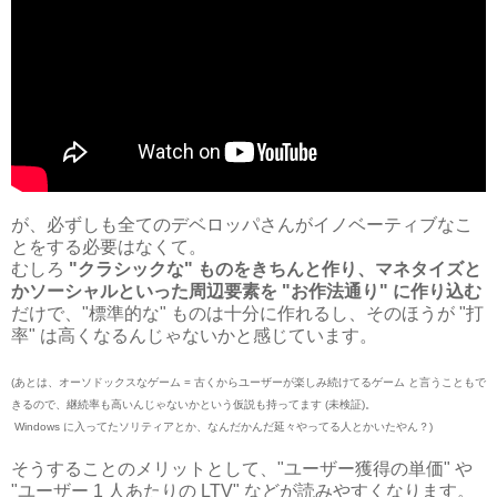
が、必ずしも全てのデベロッパさんがイノベーティブなこ
とをする必要はなくて。
むしろ
"クラシックな" ものをきちんと作り、マネタイズと
かソーシャルといった周辺要素を "お作法通り" に作り込む
だけで、"標準的な" ものは十分に作れるし、そのほうが "打
率" は高くなるんじゃないかと感じています。
(あとは、オーソドックスなゲーム = 古くからユーザーが楽しみ続けてるゲーム と言うこともで
きるので、継続率も高いんじゃないかという仮説も持ってます (未検証)。
Windows に入ってたソリティアとか、なんだかんだ延々やってる人とかいたやん？)
そうすることのメリットとして、"ユーザー獲得の単価" や
"ユーザー 1 人あたりの LTV" などが読みやすくなります。