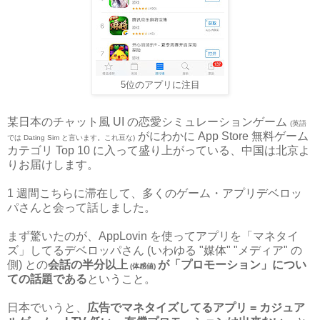
5位のアプリに注目
某日本のチャット風 UI の恋愛シミュレーションゲーム
(英語
がにわかに App Store 無料ゲーム
では Dating Sim と言います。これ豆な)
カテゴリ Top 10 に入って盛り上がっている、中国は北京よ
りお届けします。
1 週間こちらに滞在して、多くのゲーム・アプリデベロッ
パさんと会って話しました。
まず驚いたのが、AppLovin を使ってアプリを「マネタイ
ズ」してるデベロッパさん (いわゆる "媒体" "メディア" の
側) との
会話の半分以上
が「プロモーション」につい
(体感値)
ての話題である
ということ。
日本でいうと、
広告でマネタイズしてるアプリ = カジュア