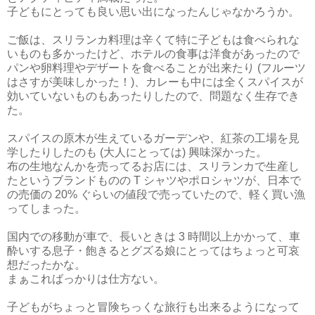
子どもにとっても良い思い出になったんじゃなかろうか。
ご飯は、スリランカ料理は辛くて特に子どもは食べられな
いものも多かったけど、ホテルの食事は洋食があったので
パンや卵料理やデザートを食べることが出来たり (フルーツ
はさすが美味しかった！)、カレーも中には全くスパイスが
効いていないものもあったりしたので、問題なく生存でき
た。
スパイスの原木が生えているガーデンや、紅茶の工場を見
学したりしたのも (大人にとっては) 興味深かった。
布の生地なんかを売ってるお店には、スリランカで生産し
たというブランドものの T シャツやポロシャツが、日本で
の売価の 20% ぐらいの値段で売っていたので、軽く買い漁
ってしまった。
国内での移動が車で、長いときは 3 時間以上かかって、車
酔いする息子・飽きるとグズる娘にとってはちょっと可哀
想だったかな。
まぁこればっかりは仕方ない。
子どもがちょっと冒険ちっくな旅行も出来るようになって