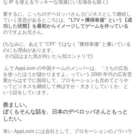
な IP を使えるラッキーな境遇にいる場合も除く)
要するに、こっちのデベロッパさん (ビジネスとして継続し
ていく意思があるところ) は、
"LTV > 獲得単価" という【成
功した状態】を最初からイメージしてゲームを作っている
のですよお兄さん。
(ちなみに、あえて "CPI" ではなく "獲得単価" と書いている
のにも理由があります。
その話はまた気が向いたら別エントリで)
んで AppLovin の中国チームのメンバーは、「うちの広告
を使ったほうが儲かりますよ」っていう 2000 年代の広告営
業からはすでに脱却して、プロモーションも含めてどうや
ってビジネスを継続して伸ばすか・大きくしていくか、と
いう話をしています。
羨ましい。
ぼくもそんな話を、日本のデベロッパさんともっと
したい。
幸い AppLovin には会社として、プロモーションのノウハウ