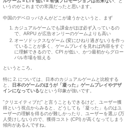
ルゲーム = LTV 低い = 有償プロモーションは出来ない
、と
いうのがこれまでの常識だったと思います。
中国のデベロッパさんがどこが違うかというと、まず
カジュアルゲームでも課金がほぼ必ず入っているの
で、ARPU が広告オンリーのゲームよりも高い
オーソドックスなゲーム (変にひねり過ぎない) を作っ
ていることが多く、ゲームプレイを見れば内容をすぐ
に理解できるので、CPI が低い、かつ最初からグロー
バル市場を狙える
というところ。
特に 2. については、日本のカジュアルゲームと比較する
と、
日本のゲームのほうが「凝った」ゲームプレイやデザ
インになっている
なという印象が強いです。
"クリエイティブだ" と言うこともできるけど、ユーザー獲
得という視点からみると、どうしても「凝った」ものはユ
ーザーの理解を得るのが難しかったり、ユーザーを選ぶ (万
人受けしない) ので、獲得コスト (CPI) が高くなってしまう
傾向があるんですね。