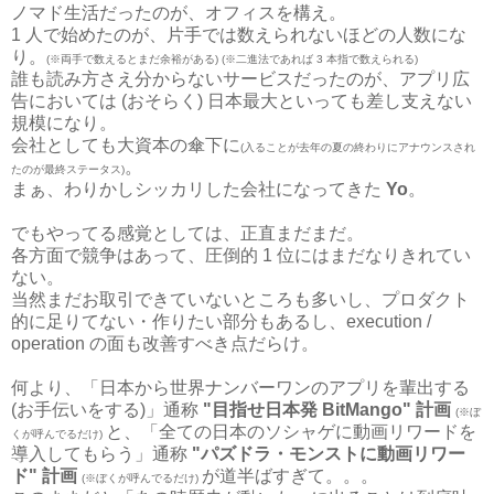
ノマド生活だったのが、オフィスを構え。
1 人で始めたのが、片手では数えられないほどの人数にな
り。
(※両手で数えるとまだ余裕がある) (※二進法であれば 3 本指で数えられる)
誰も読み方さえ分からないサービスだったのが、アプリ広
告においては (おそらく) 日本最大といっても差し支えない
規模になり。
会社としても大資本の傘下に
(入ることが去年の夏の終わりにアナウンスされ
。
たのが最終ステータス)
まぁ、わりかしシッカリした会社になってきた
Yo
。
でもやってる感覚としては、正直まだまだ。
各方面で競争はあって、圧倒的 1 位にはまだなりきれてい
ない。
当然まだお取引できていないところも多いし、プロダクト
的に足りてない・作りたい部分もあるし、execution /
operation の面も改善すべき点だらけ。
何より、「日本から世界ナンバーワンのアプリを輩出する
(お手伝いをする)」通称
"目指せ日本発 BitMango" 計画
(※ぼ
と、「全ての日本のソシャゲに動画リワードを
くが呼んでるだけ)
導入してもらう」通称
"パズドラ・モンストに動画リワー
ド" 計画
が道半ばすぎて。。。
(※ぼくが呼んでるだけ)