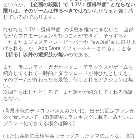
というか、
【企画の段階】で "LTV > 獲得単価" とならない
限りは、そのゲームは作るべきではない
んだなぁと強く感
じているのであります。
なぜなら "LTV > 獲得単価" の状態を維持できないと、当然
ながらプロモーションを打つことができず、そうすると
「たまたまジャスティン・ビーバーや PewDiePie に取り上
げられる」か「App Store でフィーチャーされる」ことを
【祈る】以外の選択肢が無い
のである。
また、仮にレディ・ガガかマツコ・デラックスがゲームを
紹介してくれて一時的にダウンロードが伸びたとしても、
そのブームが終わったら最後、何もとれるアクションは無
い。
次回作を出したところで、また誰かが紹介してくれる保証
もない。
(背景水色のデベロッパさんみたいに、出せば固定ファンが
必ず食いついて、ほぼ確実にランキングに載る、みたいに
ブランド化できてる場合は除く)
(または某鯉の王様や某リラックスしたクマのような、強力