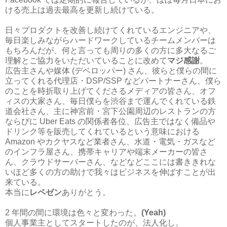
ける売上は過去最高を更新し続けている。
日々プロダクトを改善し続けてくれているエンジニアや、
毎日楽しみながらハードワークしているチームメンバーは
もちろんだが、何と言っても周りの多くの方に多大なるご
理解とご協力をいただいていることに改めて
マジ感謝
。
広告主さんや媒体 (デベロッパー) さん、彼らと僕らの間に
立ってくれる代理店・DSP/SSP などパートナーさん、僕ら
のことを時折取り上げてくださるメディアの皆さん、オフ
ィスの大家さん、毎日僕らを渋谷まで運んでくれている鉄
道会社さん、主に神宮前・宮下公園周辺のレストランの方
ならびに Uber Eats の関係者各位、広告主ではなく備品や
ドリンク等を販売してくれているという意味における
Amazon やカクヤスなど業者さん、水道・電気・ガスなど
のインフラ屋さん、携帯キャリアや端末メーカーの皆さ
ん、クラウドサーバーさん、などなどここには書ききれな
いほど多くの方の助けで我々はビジネスを伸ばすことが出
来ている。
本当に
レペゼン
ありがとう。
2 年間の間に環境は色々と変わった。
(Yeah)
個人事業主としてスタートしたのが、法人化し。