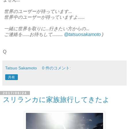
世界のユーザーが待っています...
世界中のユーザーが待っていますよ......
一緒に世界を取りに...行きたい方からの...
ご連絡を......お待ちして.........
@tatsuosakamoto
)
Q
Tatsuo Sakamoto
0 件のコメント:
共有
2017/06/24
スリランカに家族旅行してきたよ