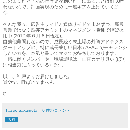
このままだと「あの時歴史が動いた」に出ることは到底叶
わないので、計画実現のために一層ギアを上げていく所
存。
そんな我々、広告主サイドと媒体サイドで 1 名ずつ、新規
営業ではなく既存アカウントのマネジメント職種で絶賛採
用中 (2017 年 6 月 8 日現在)。
自薦他薦問わないので、成長続く未上場の外資アドテクス
タートアップの、特に成長著しい日本 / APAC でチャレンジ
したい方を、本気と書いてマジでお待ちしております。
一緒に働くメンバーや、職場環境は、正直カナリ良い (ぼく
は相当気に入っている) です。
以上、神戸よりお届けしました。
嘘やで。呼ばれてまへん。
Q
Tatsuo Sakamoto
0 件のコメント:
共有