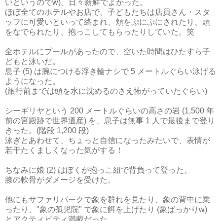
いというのでw)、日々新鮮でよかった。
ほぼ全てのホテルやお店で、子どもたちは店員さん・スタ
ッフに可愛いといって絡まれ、頬をぷにぷにされたり、頭
をなでられたり、抱っこしてもらったりしていた。笑
全ホテルにプールがあったので、空いた時間はひたすら子
どもと泳いだ。
息子 (5) は腕につける浮き輪ナシで 5 メートルぐらい泳げる
ようになった。
(旅行前までは頭を水に沈めるのさえ怖がっていたぐらい)
シーギリヤという 200 メートルぐらいの高さの岩 (1,500 年
前の宮殿跡で世界遺産) を、息子は無事 1 人で最後まで登り
きった。(階段 1,200 段)
泳ぎとあわせて、ちょっと自信になったみたいで、表情が
若干たくましくなった気がする！
ちなみに娘 (2) はぼくが抱っこ紐で背負って登った。
膝の軟骨がダメージを受けた。
他にもサファリパークで象を群れを見たり、象の背中に乗
ったり、"象の孤児院" で象に餌を上げたり (象ばっかりw)
とアクティビティ満載だった。