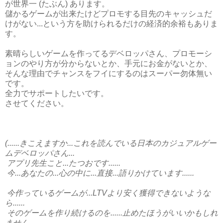
が世界一 (たぶん) あります。
儲かるゲームが出来たけどプロモする目先のキャッシュだ
けがない...という方を助けられるだけの経済的余裕もありま
す。
素晴らしいゲームを作ってるデベロッパさん、プロモーシ
ョンのやり方が分からないとか、手元にお金がないとか、
そんな理由でチャンスをフイにするのはスーパー勿体無い
です。
全力でサポートしたいです。
させてください。
(......きこえますか...これを読んでいる日本のカジュアルゲー
ムデベロッパさん...
アプリ先生こと...たつおです......
今...あなたの...心の中に...直接...語りかけています......
今作っているゲームが...LTVより安く獲得できないような
ら......
そのゲームを作り続けるのを......止めたほうがいいかもしれ
ません...