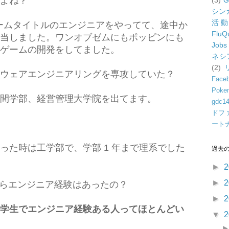
よね？
(3)
G
シン
活
P ゲームタイトルのエンジニアをやってて、途中か
FluQ
当しました。ワンオブゼムにもポッピンにも
Jobs
ゲームの開発をしてました。
ネシ
(2)
ウェアエンジニアリングを専攻していた？
Face
Poke
間学部、経営管理大学院を出てます。
gdc1
ドフ
ート
った時は工学部で、学部 1 年まで理系でした
過去
►
2
►
2
前からエンジニア経験はあったの？
►
2
学生でエンジニア経験ある人ってほとんどい
▼
2