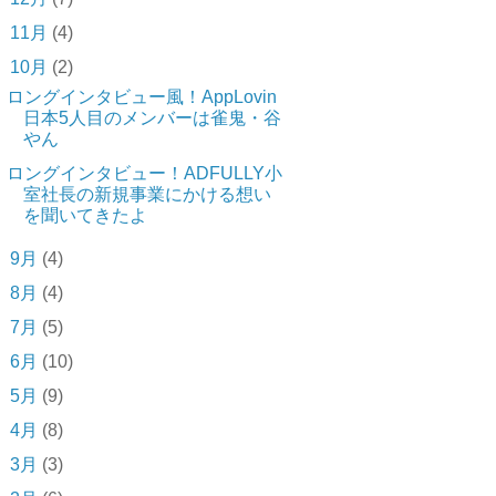
►
11月
(4)
▼
10月
(2)
ロングインタビュー風！AppLovin
日本5人目のメンバーは雀鬼・谷
やん
ロングインタビュー！ADFULLY小
室社長の新規事業にかける想い
を聞いてきたよ
►
9月
(4)
►
8月
(4)
►
7月
(5)
►
6月
(10)
►
5月
(9)
►
4月
(8)
►
3月
(3)