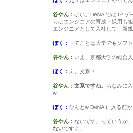
ぼく：
元々はエンジニアやってん
谷やん：
はい。DeNA では I
らはエンジニアの育成・採用も担
エンジニアとして入社して、新規
ぼく：
ってことは大学でもソフト
谷やん：
いえ、京都大学の総合人
ぼく：
え、文系？
谷やん：
文系ですね。
ちなみに入
w
ぼく：
なんとw DeNA に入る
谷やん：
ないです。っていうか、
ない
ですよ。