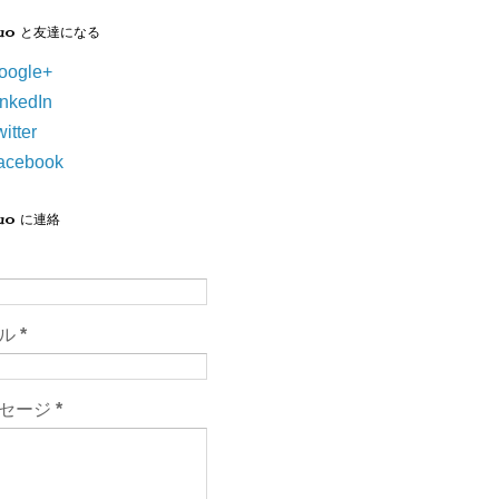
suo と友達になる
oogle+
inkedIn
itter
acebook
suo に連絡
ール
*
セージ
*