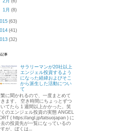
►
2月
(6)
►
1月
(8)
015
(63)
014
(41)
013
(32)
の記事
サラリーマンが20社以上
エンジェル投資するよう
になった経緯およびそこ
から派生した活動につい
て
頻繁に聞かれるので、一度まとめて
おきます。 空き時間にちょっとずつ
書いてたら 1 週間以上かかった。笑
くのエンジェル投資の実態 ANGEL
ORT ( https://angl.jp/tatsuojapan ) に
過去の投資先が一覧になっているの
すが、ぼくは...