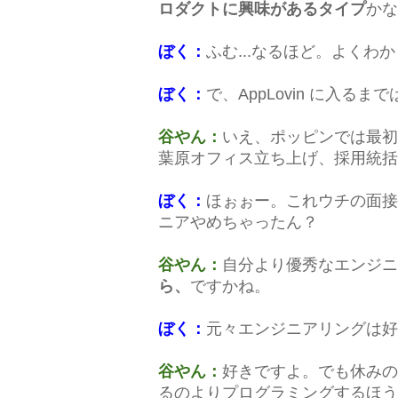
ロダクトに興味があるタイプ
かな
ぼく：
ふむ...なるほど。よくわか
ぼく：
で、AppLovin に入る
谷やん：
いえ、ポッピンでは最初
葉原オフィス立ち上げ、採用統括
ぼく：
ほぉぉー。これウチの面接
ニアやめちゃったん？
谷やん：
自分より優秀なエンジニ
ら、
ですかね。
ぼく：
元々エンジニアリングは好
谷やん：
好きですよ。でも休みの
るのよりプログラミングするほう