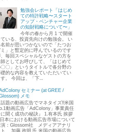
勉強会レポート「はじめ
ての特許戦略〜スタート
アップ・ベンチャー企業
の知財戦略について〜」
今年の春から月 1 で開催
している、投資先向けの勉強会。 い
い名前が思いつかないので「たつお
ゼミ」と暫定的に呼んでいるのです
が、毎回スペシャルなゲストの方を
講師としてお呼びして、「はじめて
の〇〇」というタイトルで各分野の
基礎的な内容を教えていただいてい
す。 今回は、「下...
AdColony セミナー (at GREE /
Glossom) メモ
『話題の動画広告でマネタイズ!!米国
o.1動画広告「AdColony」事業責任
に聞く成功の秘訣』 1.有本氏 挨拶
2.日本における動画広告市場について
演：Glossom社 メディアアナリ
スト 加藤 政明 氏 米国の動画広告