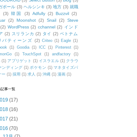
OODROID
(3)
Select Button
(3)
blog
(3)
ガポール
(3)
ヘルシンキ
(3)
地方
(3)
就職
動
(3)
韓国
(3)
Adfully
(2)
Buzzvil
(2)
uar
(2)
Moonshot
(2)
Snail
(2)
Steve
(2)
WordPress
(2)
cchannel
(2)
インド
ア
(2)
スリランカ
(2)
タイ
(2)
ベトナム
リバティーンズ
(2)
Criteo
(1)
Eagle
(1)
book
(1)
Goodia
(1)
ICC
(1)
Pinterest
(1)
monGo
(1)
TouchSpot
(1)
andfactory
(1)
4
(1)
アプリゲット
(1)
イスラエル
(1)
クラウ
ァンディング
(1)
ポケモン
(1)
マネタイズパ
ナー
(1)
採用
(1)
求人
(1)
沖縄
(1)
漫画
(1)
の記事一覧
019
(17)
018
(16)
017
(21)
016
(70)
►
12月
(7)