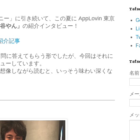
Tat
ー」に引き続いて、この夏に AppLovin 東京
G
谷やん」
の紹介インタビュー！
L
Tw
紹介記事
F
で質問に答えてもらう形でしたが、今回はそれに
Tat
ューしています。
想像しながら読むと、いっそう味わい深くな
名前
メ
メッ