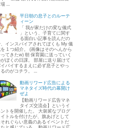
場 ...
平日朝の息子とのルーテ
ィーン
「 我が家だけの変な儀式
」という、子育てに関す
る面白い記事を読んだの
で、インスパイアされてぼくも My 儀
を 1 つ紹介。 (画像はそのへんから
ってきたw) 朝 保育園に送っていく
のがぼくの日課。 部屋に送り届けて
バイバイするまえに必ず息子とやっ
るのがコチラ。 ...
動画リワード広告による
マネタイズ時代の幕開け
ぜよ
【動画リワード広告マネ
タイズ交流会】というイ
ベントを開催した。 大袈裟なブログ
タイトルを付けたが、旗あげとして
はそれぐらい意義のあるイベントだ
ったと感じている。 動画リワード広