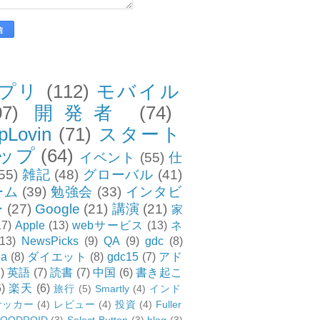
プリ
(112)
モバイル
07)
開発者
(74)
pLovin
(71)
スタート
ップ
(64)
イベント
(55)
仕
55)
雑記
(48)
グローバル
(41)
ーム
(39)
勉強会
(33)
インタビ
ー
(27)
Google
(21)
講演
(21)
家
17)
Apple
(13)
webサービス
(13)
ネ
(13)
NewsPicks
(9)
QA
(9)
gdc
(8)
ia
(8)
ダイエット
(8)
gdc15
(7)
アド
)
英語
(7)
読書
(7)
中国
(6)
書き起こ
6)
楽天
(6)
旅行
(5)
Smartly
(4)
インド
サッカー
(4)
レビュー
(4)
投資
(4)
Fuller