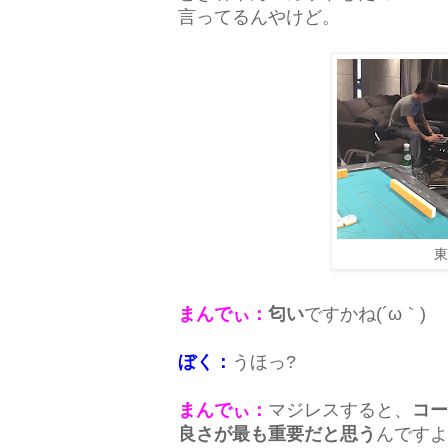
言ってるんやけど。
東
まんでぃ：
匂い
ですかね(´ω｀)
ぼく：
うほっ?
まんでぃ：
マジレスすると、
コー
良さが最も重要だと思う
んですよ