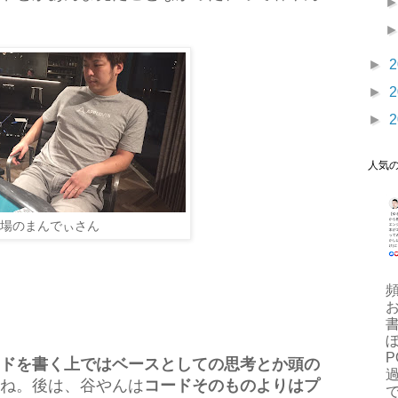
►
2
►
2
►
2
人気
場のまんでぃさん
ぼ
P
ドを書く上ではベースとしての思考とか頭の
ね。後は、谷やんは
コードそのものよりはプ
で