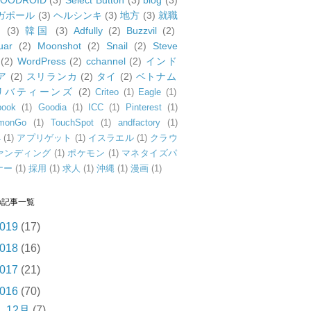
OODROID
(3)
Select Button
(3)
blog
(3)
ガポール
(3)
ヘルシンキ
(3)
地方
(3)
就職
動
(3)
韓国
(3)
Adfully
(2)
Buzzvil
(2)
uar
(2)
Moonshot
(2)
Snail
(2)
Steve
(2)
WordPress
(2)
cchannel
(2)
インド
ア
(2)
スリランカ
(2)
タイ
(2)
ベトナム
リバティーンズ
(2)
Criteo
(1)
Eagle
(1)
book
(1)
Goodia
(1)
ICC
(1)
Pinterest
(1)
monGo
(1)
TouchSpot
(1)
andfactory
(1)
4
(1)
アプリゲット
(1)
イスラエル
(1)
クラウ
ァンディング
(1)
ポケモン
(1)
マネタイズパ
ナー
(1)
採用
(1)
求人
(1)
沖縄
(1)
漫画
(1)
の記事一覧
019
(17)
018
(16)
017
(21)
016
(70)
►
12月
(7)