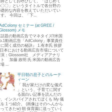
講師としてお呼びして、「はじめて
の〇〇」というタイトルで各分野の
基礎的な内容を教えていただいてい
す。 今回は、「下...
AdColony セミナー (at GREE /
Glossom) メモ
『話題の動画広告でマネタイズ!!米国
o.1動画広告「AdColony」事業責任
に聞く成功の秘訣』 1.有本氏 挨拶
2.日本における動画広告市場について
演：Glossom社 メディアアナリ
スト 加藤 政明 氏 米国の動画広告
場 ...
平日朝の息子とのルーテ
ィーン
「 我が家だけの変な儀式
」という、子育てに関す
る面白い記事を読んだの
で、インスパイアされてぼくも My 儀
を 1 つ紹介。 (画像はそのへんから
ってきたw) 朝 保育園に送っていく