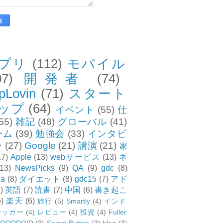
プリ
(112)
モバイル
07)
開発者
(74)
pLovin
(71)
スタート
ップ
(64)
イベント
(55)
仕
55)
雑記
(48)
グローバル
(41)
ーム
(39)
勉強会
(33)
インタビ
ー
(27)
Google
(21)
講演
(21)
家
17)
Apple
(13)
webサービス
(13)
ネ
(13)
NewsPicks
(9)
QA
(9)
gdc
(8)
ia
(8)
ダイエット
(8)
gdc15
(7)
アド
)
英語
(7)
読書
(7)
中国
(6)
書き起こ
6)
楽天
(6)
旅行
(5)
Smartly
(4)
インド
サッカー
(4)
レビュー
(4)
投資
(4)
Fuller