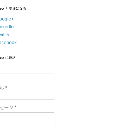
suo と友達になる
oogle+
inkedIn
itter
acebook
suo に連絡
ール
*
セージ
*