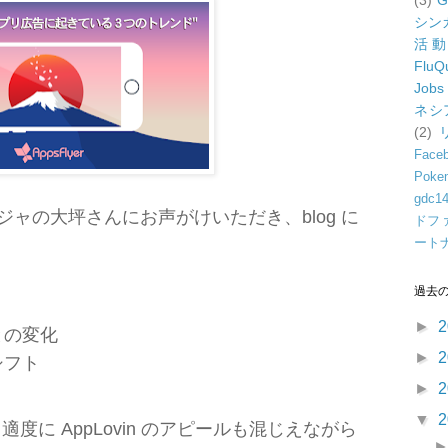
(3)
G
シン
活
FluQ
Jobs
ネシ
(2)
Face
Poke
gdc1
ネージャの大坪さんにお声がけいただき、blog に
ドフ
ート
過去
►
2
との変化
►
2
シフト
►
2
▼
2
度に AppLovin のアピールも混じえながら