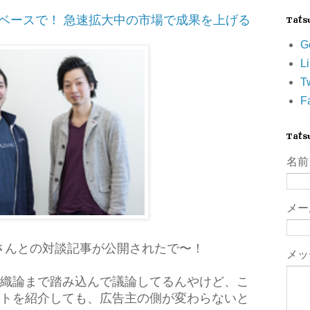
Sベースで！ 急速拡大中の市場で成果を上げる
Tat
G
L
Tw
F
Tat
名前
メ
和波さんとの対談記事が公開されたで〜！
メッ
織論まで踏み込んで議論してるんやけど、こ
トを紹介しても、広告主の側が変わらないと