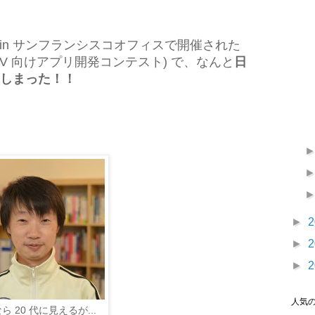
AppLovin サンフランシスコオフィスで開催された
(Apple TV 向けアプリ開発コンテスト) で、なんと
日
しまった！！
►
2
►
2
►
2
人気
ら 20 代に見えるが...