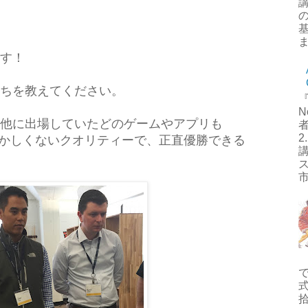
ま
す！
ちを教えてください。
N
他に出場していたどのゲームやアプリも
者
もおかしくないクオリティーで、正直優勝できる
講
市
式
拾