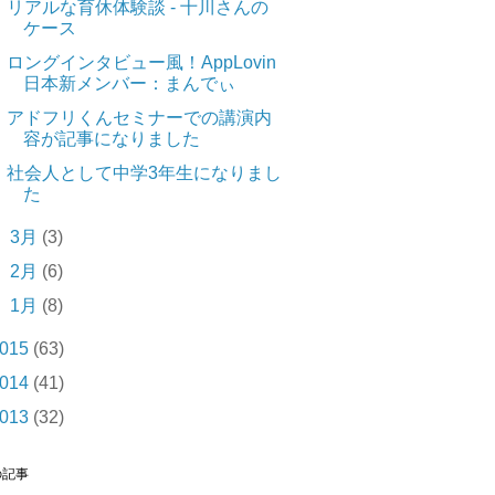
リアルな育休体験談 - 十川さんの
ケース
ロングインタビュー風！AppLovin
日本新メンバー：まんでぃ
アドフリくんセミナーでの講演内
容が記事になりました
社会人として中学3年生になりまし
た
►
3月
(3)
►
2月
(6)
►
1月
(8)
015
(63)
014
(41)
013
(32)
の記事