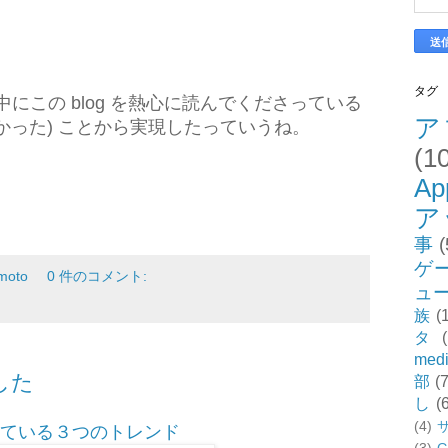
タグ
の中にこの blog を熱心に読んでくださっている
ア
かった) ことから実現したっていうね。
(1
Ap
ア
事
(
ゲ
moto
0 件のコメント:
ュ
族
(
タ
med
ました
部
(7
し
(
(4)
ている３つのトレンド