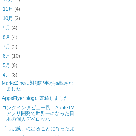
►
11月
(4)
►
10月
(2)
►
9月
(4)
►
8月
(4)
►
7月
(5)
►
6月
(10)
►
5月
(9)
▼
4月
(8)
MarkeZineに対談記事が掲載され
ました
AppsFlyer blogに寄稿しました
ロングインタビュー風！AppleTV
アプリ開発で世界一になった日
本の個人デベロッパ
「しば談」に出ることになったよ