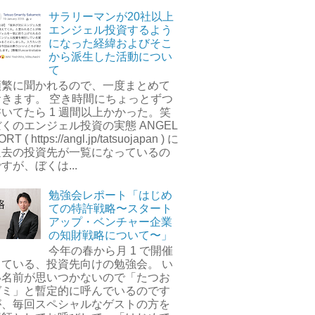
サラリーマンが20社以上
エンジェル投資するよう
になった経緯およびそこ
から派生した活動につい
て
頻繁に聞かれるので、一度まとめて
おきます。 空き時間にちょっとずつ
書いてたら 1 週間以上かかった。笑
くのエンジェル投資の実態 ANGEL
ORT ( https://angl.jp/tatsuojapan ) に
過去の投資先が一覧になっているの
すが、ぼくは...
勉強会レポート「はじめ
ての特許戦略〜スタート
アップ・ベンチャー企業
の知財戦略について〜」
今年の春から月 1 で開催
している、投資先向けの勉強会。 い
い名前が思いつかないので「たつお
ゼミ」と暫定的に呼んでいるのです
が、毎回スペシャルなゲストの方を