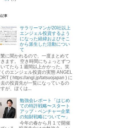
の記事
サラリーマンが20社以上
エンジェル投資するよう
になった経緯およびそこ
から派生した活動につい
て
頻繁に聞かれるので、一度まとめて
おきます。 空き時間にちょっとずつ
書いてたら 1 週間以上かかった。笑
くのエンジェル投資の実態 ANGEL
ORT ( https://angl.jp/tatsuojapan ) に
過去の投資先が一覧になっているの
すが、ぼくは...
勉強会レポート「はじめ
ての特許戦略〜スタート
アップ・ベンチャー企業
の知財戦略について〜」
今年の春から月 1 で開催