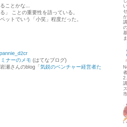
ことかな...
る」 ことの重要性を語っている。
ペットでいう「小笑」程度だった。
ま
pannie_d2cr
セミナーのメモ
(はてなブログ)
岩瀬さんのblog「
気鋭のベンチャー経営者た
N
者
講
市