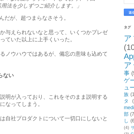
活用法を少しずつご紹介します。」
なんだが、超つまらなさそう。
タグ
か与えられないなと思って、いくつかプレゼ
ア
っていた以上に上手くいった。
(1
るノウハウではあるが、備忘の意味も込めて
Ap
ア
事
(
らない
ゲ
ュ
族
(
説明が入っており、これをそのまま説明する
タ
になってしまう。
med
部
(7
は自社プロダクトについて一切口にしないと
し
(
(4)