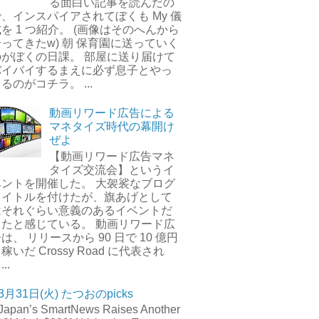
る面白い記事を読んだの
で、インスパイアされてぼくも My 儀
を 1 つ紹介。 (画像はそのへんから
ってきたw) 朝 保育園に送っていく
のがぼくの日課。 部屋に送り届けて
バイバイするまえに必ず息子とやっ
るのがコチラ。 ...
動画リワード広告による
マネタイズ時代の幕開け
ぜよ
【動画リワード広告マネ
タイズ交流会】というイ
ベントを開催した。 大袈裟なブログ
タイトルを付けたが、旗あげとして
はそれぐらい意義のあるイベントだ
ったと感じている。 動画リワード広
は、 リリースから 90 日で 10 億円
稼いだ Crossy Road に代表され
..
3月31日(火) たつおのpicks
Japan’s SmartNews Raises Another