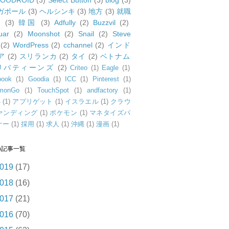
OODROID
(3)
Select Button
(3)
blog
(3)
ガポール
(3)
ヘルシンキ
(3)
地方
(3)
就職
動
(3)
韓国
(3)
Adfully
(2)
Buzzvil
(2)
uar
(2)
Moonshot
(2)
Snail
(2)
Steve
(2)
WordPress
(2)
cchannel
(2)
インド
ア
(2)
スリランカ
(2)
タイ
(2)
ベトナム
リバティーンズ
(2)
Criteo
(1)
Eagle
(1)
book
(1)
Goodia
(1)
ICC
(1)
Pinterest
(1)
monGo
(1)
TouchSpot
(1)
andfactory
(1)
4
(1)
アプリゲット
(1)
イスラエル
(1)
クラウ
ァンディング
(1)
ポケモン
(1)
マネタイズパ
ナー
(1)
採用
(1)
求人
(1)
沖縄
(1)
漫画
(1)
の記事一覧
019
(17)
018
(16)
017
(21)
016
(70)