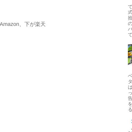
式
拾
Amazon、下が楽天
て
告
を
る.