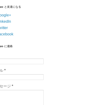
suo と友達になる
oogle+
inkedIn
itter
acebook
suo に連絡
ール
*
セージ
*