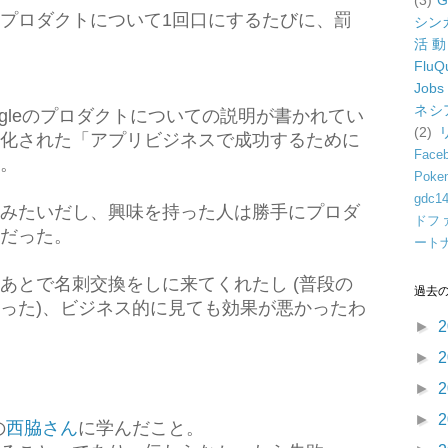
(3)
G
プロダクトについて1回口にするたびに、罰
シン
。
活
FluQ
Jobs
ネシ
gleのプロダクトについての説明が書かれてい
(2)
化された「アプリビジネスで成功するために
Face
。
Poke
gdc1
みたいだし、興味を持った人は勝手にプロダ
ドフ
だった。
ート
あとで名刺交換をしに来てくれたし (普段の
過去
った)、ビジネス的に見ても効果が悪かったわ
►
2
►
2
►
2
►
2
の
西脇さん
に学んだこと。