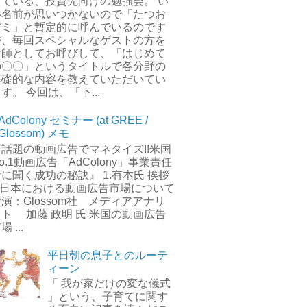
している、投資先向けの勉強会。 い
い名前が思いつかないので「たつお
ゼミ」と暫定的に呼んでいるのです
が、毎回スペシャルなゲストの方を
講師としてお呼びして、「はじめて
の〇〇」というタイトルで各分野の
基礎的な内容を教えていただいてい
す。 今回は、「下...
AdColony セミナー (at GREE /
Glossom) メモ
『話題の動画広告でマネタイズ!!米国
o.1動画広告「AdColony」事業責任
に聞く成功の秘訣』 1.有本氏 挨拶
2.日本における動画広告市場について
演：Glossom社 メディアアナリ
スト 加藤 政明 氏 米国の動画広告
場 ...
平日朝の息子とのルーテ
ィーン
「 我が家だけの変な儀式
」という、子育てに関す