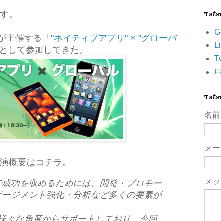
す。
Tat
G
nieが主催する「
"ネイティブアプリ" × "グローバ
L
人として参加してきた。
Tw
F
Tat
名前
メ
演概要はコチラ。
メッ
で成功を収めるためには、開発・プロモー
ゲージメント強化・分析など多くの要素が
まを様々な角度からサポートしており、今回