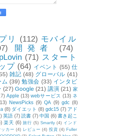
プリ
(112)
モバイル
07)
開発者
(74)
pLovin
(71)
スタート
ップ
(64)
イベント
(55)
仕
55)
雑記
(48)
グローバル
(41)
ーム
(39)
勉強会
(33)
インタビ
ー
(27)
Google
(21)
講演
(21)
家
17)
Apple
(13)
webサービス
(13)
ネ
(13)
NewsPicks
(9)
QA
(9)
gdc
(8)
ia
(8)
ダイエット
(8)
gdc15
(7)
アド
)
英語
(7)
読書
(7)
中国
(6)
書き起こ
6)
楽天
(6)
旅行
(5)
Smartly
(4)
インド
サッカー
(4)
レビュー
(4)
投資
(4)
Fuller