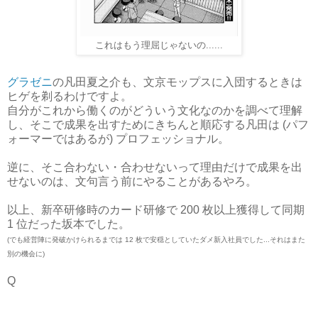
これはもう理屈じゃないの......
グラゼニ
の凡田夏之介も、文京モップスに入団するときは
ヒゲを剃るわけですよ。
自分がこれから働くのがどういう文化なのかを調べて理解
し、そこで成果を出すためにきちんと順応する凡田は (パフ
ォーマーではあるが) プロフェッショナル。
逆に、そこ合わない・合わせないって理由だけで成果を出
せないのは、文句言う前にやることがあるやろ。
以上、新卒研修時のカード研修で 200 枚以上獲得して同期
1 位だった坂本でした。
(でも経営陣に発破かけられるまでは 12 枚で安穏としていたダメ新入社員でした...それはまた
別の機会に)
Q