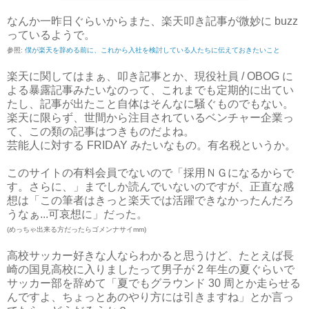
なんか一昨日ぐらいからまた、楽天叩き記事が微妙に buzz
っているようで。
参照:
僕が楽天を辞める前に、これから入社を検討している人たちに伝えておきたいこと
楽天に関してはまぁ、叩き記事とか、現役社員 / OBOG に
よる暴露記事みたいなのって、これまでも定期的に出てい
たし、記事が出たこと自体はそんなに騒ぐものでもない。
楽天に限らず、世間から注目されているベンチャー企業っ
て、この類の記事はつきものだよね。
芸能人に対する FRIDAY みたいなもの。有名税というか。
このサイトの有料会員でないので「採用ＮＧになるからで
す。さらに、」までしか読んでいないのですが、正直な感
想は「この筆者はきっと楽天では活躍できなかったんだろ
うなぁ...可哀想に」だった。
(めっちゃ出来る方だったらゴメンナサイmm)
高校サッカー好きな人ならわかると思うけど、たとえば長
崎の国見高校に入りましたって男子が 2 年生の夏ぐらいで
サッカー部を辞めて「夏でもグラウンド 30 周とか走らせる
んですよ、ちょっとあのやり方には引きますね」とか言っ