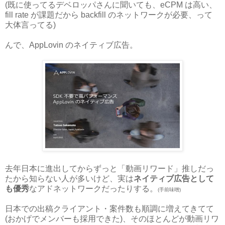
(既に使ってるデベロッパさんに聞いても、eCPM は高い、
fill rate が課題だから backfill のネットワークが必要、って
大体言ってる)
んで、AppLovin のネイティブ広告。
去年日本に進出してからずっと「動画リワード」推しだっ
たから知らない人が多いけど、実は
ネイティブ広告として
も優秀
なアドネットワークだったりする。
(手前味噌)
日本での出稿クライアント・案件数も順調に増えてきてて
(おかげでメンバーも採用できた)、そのほとんどが動画リワ