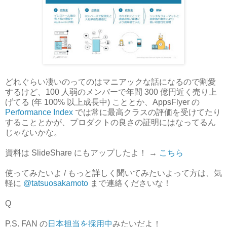
どれぐらい凄いのってのはマニアックな話になるので割愛
するけど、100 人弱のメンバーで年間 300 億円近く売り上
げてる (年 100% 以上成長中) こととか、AppsFlyer の
Performance Index
では常に最高クラスの評価を受けてたり
することとかが、プロダクトの良さの証明にはなってるん
じゃないかな。
資料は SlideShare にもアップしたよ！ →
こちら
使ってみたいよ / もっと詳しく聞いてみたいよって方は、気
軽に
@tatsuosakamoto
まで連絡くださいな！
Q
P.S. FAN の
日本担当を採用中
みたいだよ！