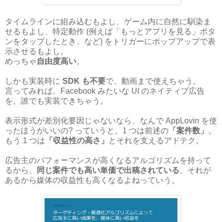
タイムラインに組み込むもよし、ゲーム内に自然に馴染ま
せるもよし、特定動作 (例えば「もっとアプリを見る」ボタ
ンをタップしたとき、など) をトリガーにポップアップで表
示させるもよし。
めっちゃ
自由度高い
。
しかも実装時に
SDK も不要
で、動画まで使えちゃう。
言ってみれば、Facebook みたいな UI のネイティブ広告
を、誰でも実装できちゃう。
表示形式が差別化要因じゃないなら、なんで AppLovin を使
ったほうがいいの? っていうと、1 つは前述の
「案件数」
。
もう 1 つは
「収益性の高さ」
とそれを支えるアドテク。
広告主のパフォーマンスが高くなるアルゴリズムを持って
るから、
同じ案件でも高い単価で出稿されている
、それが
あるから媒体の収益性も高くなるよねっていう。