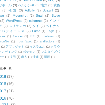
OODROID
(3)
Select Button
(3)
blog
(3)
ガポール
(3)
ヘルシンキ
(3)
地方
(3)
就職
動
(3)
韓国
(3)
Adfully
(2)
Buzzvil
(2)
uar
(2)
Moonshot
(2)
Snail
(2)
Steve
(2)
WordPress
(2)
cchannel
(2)
インド
ア
(2)
スリランカ
(2)
タイ
(2)
ベトナム
リバティーンズ
(2)
Criteo
(1)
Eagle
(1)
book
(1)
Goodia
(1)
ICC
(1)
Pinterest
(1)
monGo
(1)
TouchSpot
(1)
andfactory
(1)
4
(1)
アプリゲット
(1)
イスラエル
(1)
クラウ
ァンディング
(1)
ポケモン
(1)
マネタイズパ
ナー
(1)
採用
(1)
求人
(1)
沖縄
(1)
漫画
(1)
の記事一覧
019
(17)
018
(16)
017
(21)
016
(70)
►
12月
(7)