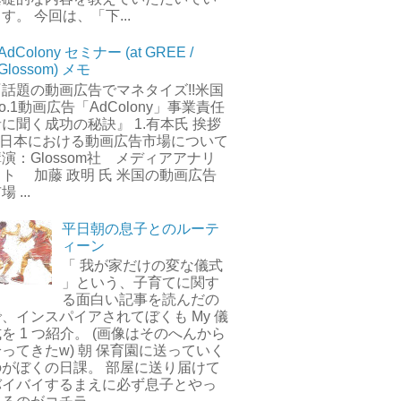
す。 今回は、「下...
AdColony セミナー (at GREE /
Glossom) メモ
『話題の動画広告でマネタイズ!!米国
o.1動画広告「AdColony」事業責任
に聞く成功の秘訣』 1.有本氏 挨拶
2.日本における動画広告市場について
演：Glossom社 メディアアナリ
スト 加藤 政明 氏 米国の動画広告
場 ...
平日朝の息子とのルーテ
ィーン
「 我が家だけの変な儀式
」という、子育てに関す
る面白い記事を読んだの
で、インスパイアされてぼくも My 儀
を 1 つ紹介。 (画像はそのへんから
ってきたw) 朝 保育園に送っていく
のがぼくの日課。 部屋に送り届けて
バイバイするまえに必ず息子とやっ