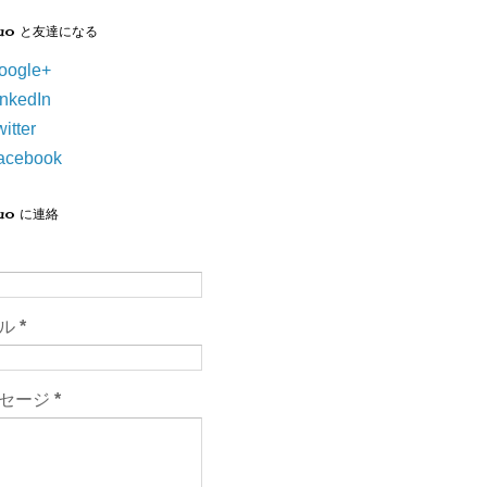
suo と友達になる
oogle+
inkedIn
itter
acebook
suo に連絡
ール
*
セージ
*