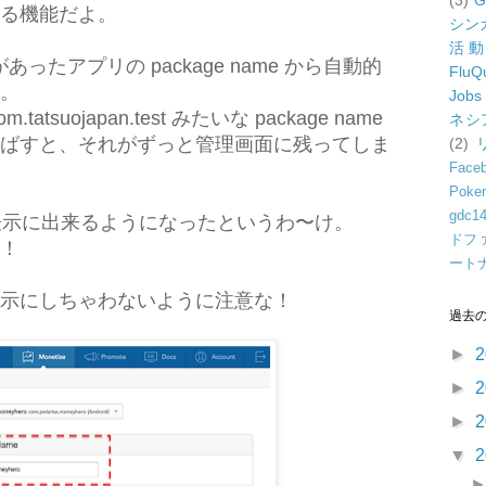
(3)
G
る機能だよ。
シン
活
があったアプリの package name から自動的
FluQ
。
Jobs
suojapan.test みたいな package name
ネシ
ばすと、それがずっと管理画面に残ってしま
(2)
Face
Poke
gdc1
非表示に出来るようになったというわ〜け。
ドフ
！
ート
示にしちゃわないように注意な！
過去
►
2
►
2
►
2
▼
2