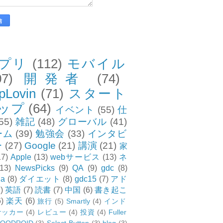
プリ
(112)
モバイル
07)
開発者
(74)
pLovin
(71)
スタート
ップ
(64)
イベント
(55)
仕
55)
雑記
(48)
グローバル
(41)
ーム
(39)
勉強会
(33)
インタビ
ー
(27)
Google
(21)
講演
(21)
家
17)
Apple
(13)
webサービス
(13)
ネ
(13)
NewsPicks
(9)
QA
(9)
gdc
(8)
ia
(8)
ダイエット
(8)
gdc15
(7)
アド
)
英語
(7)
読書
(7)
中国
(6)
書き起こ
6)
楽天
(6)
旅行
(5)
Smartly
(4)
インド
サッカー
(4)
レビュー
(4)
投資
(4)
Fuller