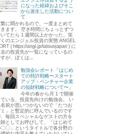
になった経緯およびそこ
から派生した活動につい
て
頻繁に聞かれるので、一度まとめて
おきます。 空き時間にちょっとずつ
書いてたら 1 週間以上かかった。笑
くのエンジェル投資の実態 ANGEL
ORT ( https://angl.jp/tatsuojapan ) に
過去の投資先が一覧になっているの
すが、ぼくは...
勉強会レポート「はじめ
ての特許戦略〜スタート
アップ・ベンチャー企業
の知財戦略について〜」
今年の春から月 1 で開催
している、投資先向けの勉強会。 い
い名前が思いつかないので「たつお
ゼミ」と暫定的に呼んでいるのです
が、毎回スペシャルなゲストの方を
講師としてお呼びして、「はじめて
の〇〇」というタイトルで各分野の
基礎的な内容を教えていただいてい