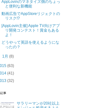
AppLovinのマネタイズ側のちょっ
と便利な新機能
動画広告でAppStoreリジェクトの
リスク!?
[AppLovin主催] Apple TV向けアプ
リ開発コンテスト！賞金もある
よ！
どうやって英語を使えるようにな
ったの？
►
1月
(8)
015
(63)
014
(41)
013
(32)
の記事
サラリーマンが20社以上
エンジェル投資するよう