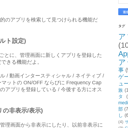
的のアプリを検索して見つけられる機能だ
タグ
ア
フォルト設定)
(1
Ap
OS, tvOS) ごとに、管理画面に新しくアプリを登録した
ア
設定できる機能だよ。
事
(
/ 動画インタースティシャル / ネイティブ /
ゲ
の ON/OFF ならびに Frequency Cap
ュ
のアプリを登録している / 今後する方にオス
族
(
タ
med
部
(7
アプリの非表示/表示)
し
(
(4)
管理画面から非表示にしたり、以前非表示に