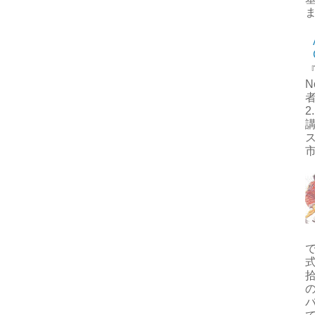
ま
N
者
講
市
式
拾