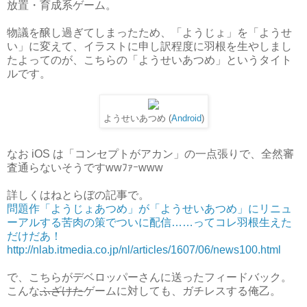
放置・育成系ゲーム。
物議を醸し過ぎてしまったため、「ようじょ」を「ようせ
い」に変えて、イラストに申し訳程度に羽根を生やしまし
たよってのが、こちらの「ようせいあつめ」というタイト
ルです。
ようせいあつめ (
Android
)
なお iOS は「コンセプトがアカン」の一点張りで、全然審
査通らないそうですwwﾌｧｰwww
詳しくはねとらぼの記事で。
問題作「ようじょあつめ」が「ようせいあつめ」にリニュ
ーアルする苦肉の策でついに配信……ってコレ羽根生えた
だけだあ！
http://nlab.itmedia.co.jp/nl/articles/1607/06/news100.html
で、こちらがデベロッパーさんに送ったフィードバック。
こんな
ふざけた
ゲームに対しても、ガチレスする俺乙。